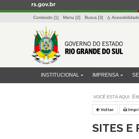
Ir
para
Conteúdo [1]
Menu [2]
Busca [3]
Acessibilidad
o
conteúdo
Ir
para
o
menu
Ir
para
Início
INICIAL
INSTITUCIONAL
IMPRENSA
SE
a
do
busca
menu
Início
do
El
conteúdo
Voltar
Impr
SITES E