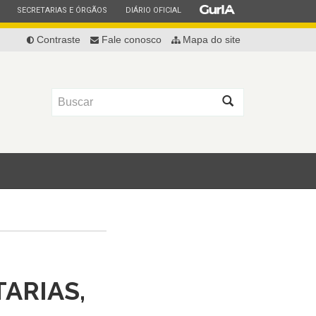
ESTADO
ESTADO
ESTADO
SECRETARIAS E ÓRGÃOS
DIÁRIO OFICIAL
Contraste
Fale conosco
Mapa do site
Buscar
TARIAS,