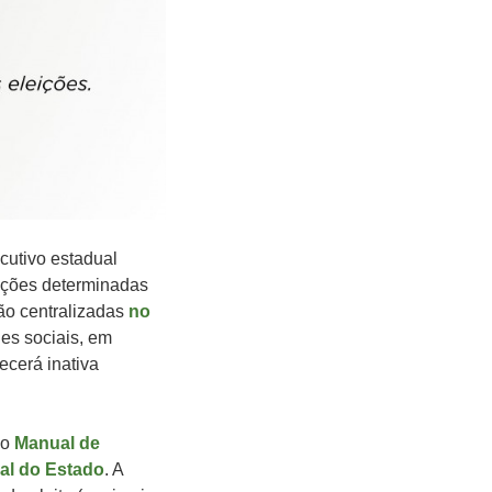
ecutivo estadual
ições determinadas
ão centralizadas
no
des sociais, em
ecerá inativa
no
Manual de
al do Estado
. A