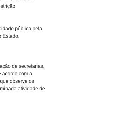
strição
sidade pública pela
o Estado.
ção de secretarias,
de acordo com a
e que observe os
erminada atividade de