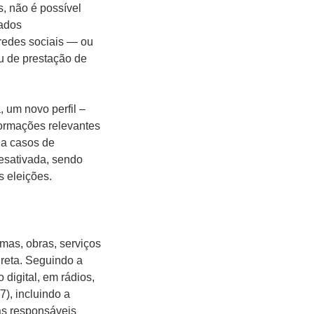
, não é possível
vados
 redes sociais — ou
u de prestação de
 um novo perfil –
nformações relevantes
 a casos de
sativada, sendo
s eleições.
amas, obras, serviços
ireta. Seguindo a
digital, em rádios,
7), incluindo a
sas responsáveis