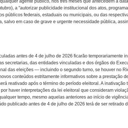
 qualquer agente público, nos três meses que antecedem a data 
tubro), a “autorizar publicidade institucional dos atos, programa
 públicos federais, estaduais ou municipais, ou das respectiv
ta, salvo em caso de grave e urgente necessidade pública, ass
culadas antes de 4 de julho de 2026 ficarão temporariamente in
as secretarias, das entidades vinculadas e dos órgãos do Execut
 final das eleições — incluindo o segundo turno, se houver no R
novos conteúdos estritamente informativos sobre a prestação de
 será reativado após o término do período eleitoral. A inativação
 por haver interpretações da lei eleitoral que consideram viola
 qualquer tempo, mesmo aquelas anteriores ao início de vigência
o publicado antes de 4 de julho de 2026 terá de ser retirado d