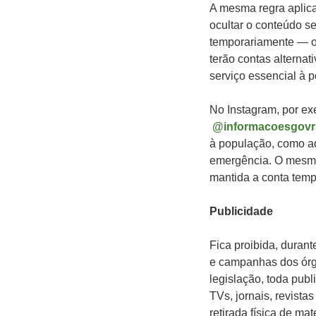
A mesma regra aplica
ocultar o conteúdo se
temporariamente — ob
terão contas alterna
serviço essencial à 
No Instagram, por ex
@informacoesgovr
à população, como aq
emergência. O mesmo
mantida a conta temp
Publicidade
Fica proibida, durant
e campanhas dos órgã
legislação, toda pub
TVs, jornais, revista
retirada física de ma