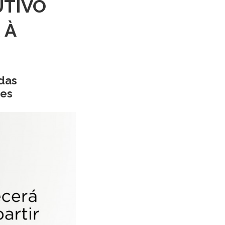
UTIVO
 À
 das
ões