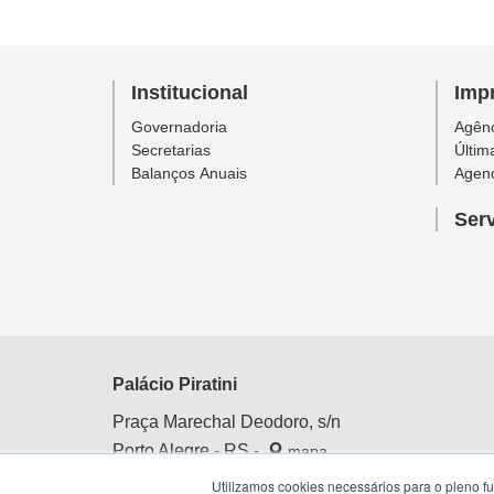
Institucional
Imp
Governadoria
Agênc
Secretarias
Últim
Balanços Anuais
Agen
Ser
Palácio Piratini
Praça Marechal Deodoro, s/n
Porto Alegre - RS -
mapa
Centro Histórico
Utilizamos cookies necessários para o pleno f