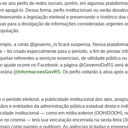
-se aos perfis de redes sociais, porém, em algumas plataformas
m apagá-lo. Dessa forma, perfis institucionais ou serão desati
servando a legislação eleitoral e preservando o histórico das
tivas para a divulgação de informações consideradas urgentes o
população.
emplo, a conta @governo_rs ficará suspensa. Nessa plataforma,
s
– foi criado especialmente para o período, a fim de prestar i
uelas referentes a serviços essenciais, de utilidade pública ou
 ajuste ocorre no Facebook: a página @GovernoDoRS será de
orária
@InformacoesGovRS
. Os perfis voltarão à ativa após a
e o período eleitoral, a publicidade institucional dos atos, progr
os e entidades da administração pública estadual direta e ind
licidade institucional — como em mídia exterior (OOH/DOOH), no 
s e no cinema — terá sua veiculação encerrada na sexta-feira (3/
teriais como painéis e outdoors. As agências licitadas e empre