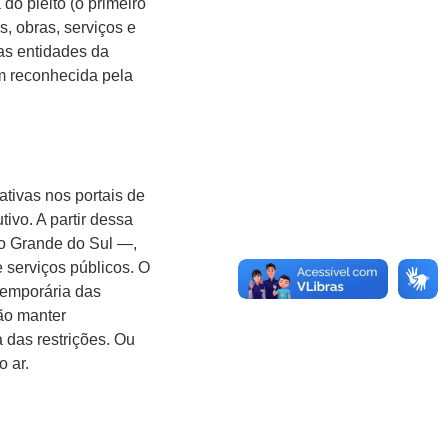
do pleito (o primeiro
s, obras, serviços e
as entidades da
im reconhecida pela
ativas nos portais de
ivo. A partir dessa
io Grande do Sul —,
 serviços públicos. O
 temporária das
ção manter
 das restrições. Ou
o ar.