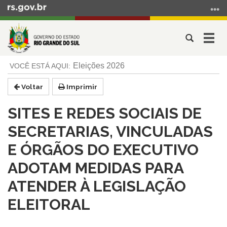
Ir
para
o
Abrir
Alter
conteúdo
a
a
Ir
Início
busca
nave
Eleições 2026
para
do
o
conteúdo
Voltar
Imprimir
menu
Ir
SITES E REDES SOCIAIS DE
para
a
SECRETARIAS, VINCULADAS
busca
E ÓRGÃOS DO EXECUTIVO
ADOTAM MEDIDAS PARA
ATENDER À LEGISLAÇÃO
ELEITORAL