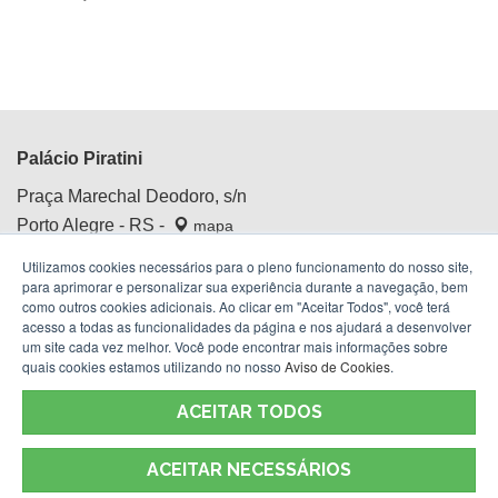
Palácio Piratini
Praça Marechal Deodoro, s/n
Porto Alegre - RS -
mapa
Centro Histórico
Utilizamos cookies necessários para o pleno funcionamento do nosso site,
Fone:
(51) 3210.4100
para aprimorar e personalizar sua experiência durante a navegação, bem
como outros cookies adicionais. Ao clicar em "Aceitar Todos", você terá
acesso a todas as funcionalidades da página e nos ajudará a desenvolver
um site cada vez melhor. Você pode encontrar mais informações sobre
quais cookies estamos utilizando no nosso
Aviso de Cookies
.
ACEITAR TODOS
ACEITAR NECESSÁRIOS
Termos de Uso