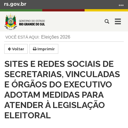
Ir
para
o
Abrir
Alter
conteúdo
a
a
Ir
Início
busca
nave
Eleições 2026
para
do
o
conteúdo
Voltar
Imprimir
menu
Ir
SITES E REDES SOCIAIS DE
para
a
SECRETARIAS, VINCULADAS
busca
E ÓRGÃOS DO EXECUTIVO
ADOTAM MEDIDAS PARA
ATENDER À LEGISLAÇÃO
ELEITORAL