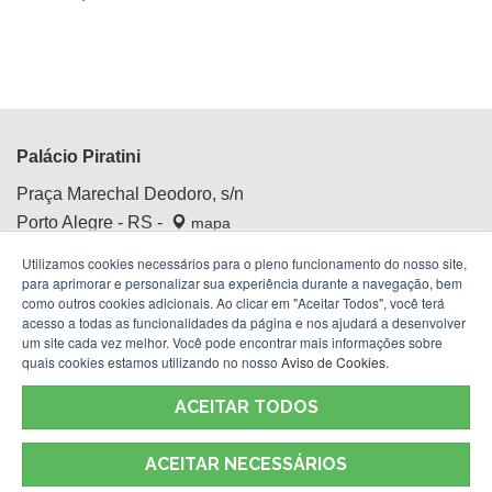
Palácio Piratini
Praça Marechal Deodoro, s/n
Porto Alegre - RS -
mapa
Centro Histórico
Utilizamos cookies necessários para o pleno funcionamento do nosso site,
Fone:
(51) 3210.4100
para aprimorar e personalizar sua experiência durante a navegação, bem
como outros cookies adicionais. Ao clicar em "Aceitar Todos", você terá
acesso a todas as funcionalidades da página e nos ajudará a desenvolver
um site cada vez melhor. Você pode encontrar mais informações sobre
quais cookies estamos utilizando no nosso
Aviso de Cookies
.
ACEITAR TODOS
ACEITAR NECESSÁRIOS
Termos de Uso